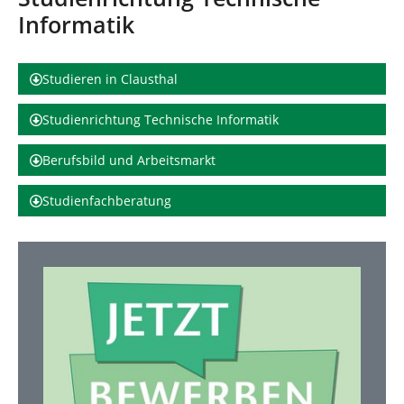
d
n
Informatik
h
i
e
r
Studieren in Clausthal
:
Studienrichtung Technische Informatik
Berufsbild und Arbeitsmarkt
Studienfachberatung