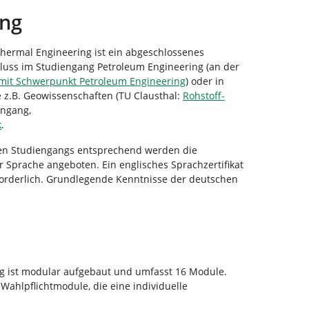
ung
ermal Engineering ist ein abgeschlossenes
luss im Studiengang Petroleum Engineering (an der
 mit Schwerpunkt Petroleum Engineering
) oder in
 z.B. Geowissenschaften (TU Clausthal:
Rohstoff-
engang,
k
.
ven Studiengangs entsprechend werden die
r Sprache angeboten. Ein englisches Sprachzertifikat
erforderlich. Grundlegende Kenntnisse der deutschen
g ist modular aufgebaut und umfasst 16 Module.
Wahlpflichtmodule, die eine individuelle