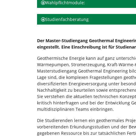
Wahlpflichtmodule:
Studienfachberatung
Der Master-Studiengang Geothermal Engineer
eingestellt. Eine Einschreibung ist für Studien
Geothermische Energie kann auf ganz unterschi
Wärmepumpen, Stromerzeugung, Kraft-Wärme-Ko
Masterstudiengang Geothermal Engineering bilde
Lage sind, die komplexen Fragestellungen geot
diversifizierten Energieversorgung unter beson
Nachhaltigkeit zu beurteilen sowie entspreche
Sie verstehen die aktuellen technischen Konzep
kritisch hinterfragen und bei der Entwicklung G
multidisziplinären Teams einbringen.
Die Studierenden lernen ein geothermales Proje
vorbereitenden Erkundungsstudien und der Bewe
gegebenen Ressource bis zur tatsächlichen Fer