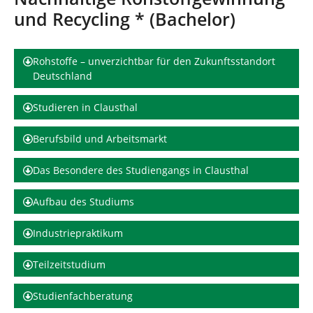
d
n
und Recycling * (Bachelor)
h
i
e
r
Rohstoffe – unverzichtbar für den Zukunftsstandort
:
Deutschland
Studieren in Clausthal
Berufsbild und Arbeitsmarkt
Das Besondere des Studiengangs in Clausthal
Aufbau des Studiums
Industriepraktikum
Teilzeitstudium
Studienfachberatung