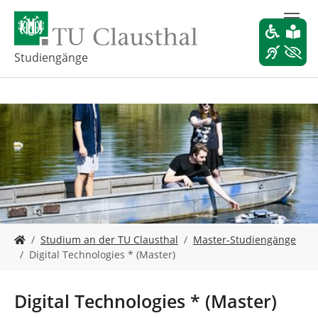
Z
u
m
H
Studiengänge
a
u
p
t
i
n
h
a
l
t
s
S
p
Studium an der TU Clausthal
Master-Studiengänge
i
r
Digital Technologies * (Master)
e
i
s
n
i
g
Digital Technologies * (Master)
n
e