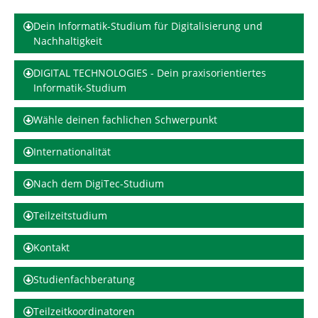
d
n
h
Dein Informatik-Studium für Digitalisierung und
i
Nachhaltigkeit
e
r
DIGITAL TECHNOLOGIES - Dein praxisorientiertes
:
Informatik-Studium
Wähle deinen fachlichen Schwerpunkt
Internationalität
Nach dem DigiTec-Studium
Teilzeitstudium
Kontakt
Studienfachberatung
Teilzeitkoordinatoren